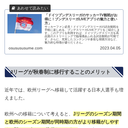
「ドイツブンデスリーガのサッカーTV観戦がお
得に！ブンデスリーガLIVEアプリの魅力と使い
方」
サッカーファン必見！ドイツブンデスリーガの試合観戦を
手軽に楽しめる、ブンデスリーガLIVEアプリをご紹介しま
す。このアプリを利用すれば、ドイツブンデスリーガを高
品質のストリーミングで臨場感あふれる試合観戦が可能で
す。さらに、充実したコンテンツや多彩な視聴方法など、
魅力的な特徴が盛りだくさん。
osusususume.com
2023.04.05
Jリーグが秋春制に移行することのメリット
近年では、欧州リーグへ移籍して活躍する日本人選手も増
えました。
欧州への移籍について考えると、
Jリーグのシーズン期間
と欧州のシーズン期間が同時期の方がより移籍がしやす