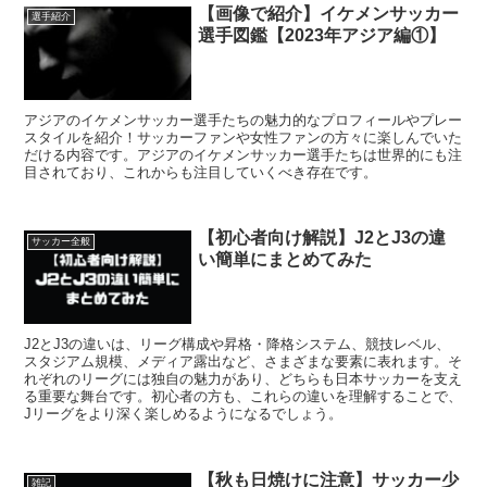
【画像で紹介】イケメンサッカー
選手紹介
選手図鑑【2023年アジア編①】
アジアのイケメンサッカー選手たちの魅力的なプロフィールやプレー
スタイルを紹介！サッカーファンや女性ファンの方々に楽しんでいた
だける内容です。アジアのイケメンサッカー選手たちは世界的にも注
目されており、これからも注目していくべき存在です。
【初心者向け解説】J2とJ3の違
サッカー全般
い簡単にまとめてみた
J2とJ3の違いは、リーグ構成や昇格・降格システム、競技レベル、
スタジアム規模、メディア露出など、さまざまな要素に表れます。そ
れぞれのリーグには独自の魅力があり、どちらも日本サッカーを支え
る重要な舞台です。初心者の方も、これらの違いを理解することで、
Jリーグをより深く楽しめるようになるでしょう。
【秋も日焼けに注意】サッカー少
雑記