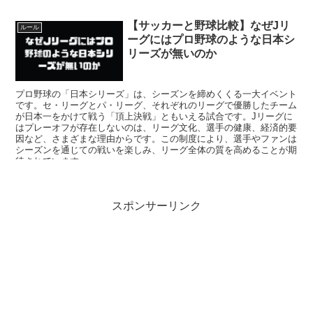
産業に関わる人々にとって、役に立つことを願います。
【サッカーと野球比較】なぜJリ
ルール
ーグにはプロ野球のような日本シ
リーズが無いのか
プロ野球の「日本シリーズ」は、シーズンを締めくくる一大イベント
です。セ・リーグとパ・リーグ、それぞれのリーグで優勝したチーム
が日本一をかけて戦う「頂上決戦」ともいえる試合です。Jリーグに
はプレーオフが存在しないのは、リーグ文化、選手の健康、経済的要
因など、さまざまな理由からです。この制度により、選手やファンは
シーズンを通じての戦いを楽しみ、リーグ全体の質を高めることが期
待されています。
スポンサーリンク