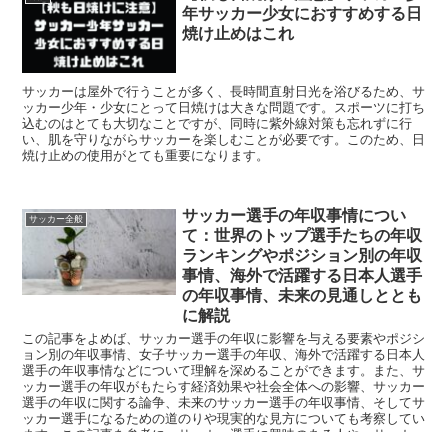
年サッカー少女におすすめする日
焼け止めはこれ
サッカーは屋外で行うことが多く、長時間直射日光を浴びるため、サ
ッカー少年・少女にとって日焼けは大きな問題です。スポーツに打ち
込むのはとても大切なことですが、同時に紫外線対策も忘れずに行
い、肌を守りながらサッカーを楽しむことが必要です。このため、日
焼け止めの使用がとても重要になります。
サッカー選手の年収事情につい
サッカー全般
て：世界のトップ選手たちの年収
ランキングやポジション別の年収
事情、海外で活躍する日本人選手
の年収事情、未来の見通しととも
に解説
この記事をよめば、サッカー選手の年収に影響を与える要素やポジシ
ョン別の年収事情、女子サッカー選手の年収、海外で活躍する日本人
選手の年収事情などについて理解を深めることができます。また、サ
ッカー選手の年収がもたらす経済効果や社会全体への影響、サッカー
選手の年収に関する論争、未来のサッカー選手の年収事情、そしてサ
ッカー選手になるための道のりや現実的な見方についても考察してい
ます。この記事を参考に、サッカー選手に興味のある人や、サッカー