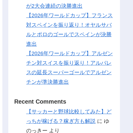
が2大会連続の決勝進出
【2026年ワールドカップ】フランス
対スペインを振り返り！オヤルサバ
ルとポロのゴールでスペインが決勝
進出
【2026年ワールドカップ】アルゼン
チン対スイスを振り返り！アルバレ
スの延長スーパーゴールでアルゼン
チンが準決勝進出
Recent Comments
【サッカーと野球比較してみた】ど
っちが稼げる？稼ぎ方も解説
に
ゆ
のっきー
より