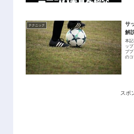
サ
テクニック
解
本記
ップ
ププ
のコ
スポ