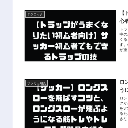
【
テクニック
心
トラ
中の
くる
す。
が重
ロ
サッカー用具
う
ロン
クが
を3
るた
きな