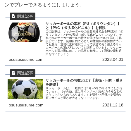
ンでプレーできるようにしましょう。
サッカーボールの素材【PU（ポリウレタン）】
と【PVC（ポリ塩化ビニル）】を解説
この記事は、サッカーボールの主要素材であるPU素材（ポ
リウレタン）とPVC素材（ポリ塩化ビニル）について、そ
れぞれのサッカーボールの特徴や選び方について詳しく解
説しています。使用目的に応じた素材選択の重要性につい
ても触れ、適切な素材選択によって快適で長く使えるサッ
カーボールの選び方についても説明しています。サッカー
ボールを選ぶ際には、この記事を参考にして適切な素材選
択を行いましょう。
osusususume.com
2023.04.01
サッカーボールの号数とは？【直径・円周・重さ
を解説】
サッカーボールは、一般的には3号～5号のサイズにわかれ
ています。（その他、主にサインボール用の1号2号などの
さらに小さいものもあります。）3号球＜4号球＜5号球の
順にサイズと重さが大きくなっています。
osusususume.com
2021.12.18