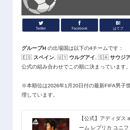
Twitter
Facebook
はてブ
グループH
の出場国は以下の4チームです：
🇪🇸
スペイン
, 🇺🇾
ウルグアイ
, 🇸🇦
サウジ
公式の組み合わせでこの順に決まっています
※本順位は2026年1月20日付の最新FIFA
理しています。
【公式】アディダス ad
ーム レプリカ ユニフ