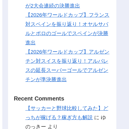
が2大会連続の決勝進出
【2026年ワールドカップ】フランス
対スペインを振り返り！オヤルサバ
ルとポロのゴールでスペインが決勝
進出
【2026年ワールドカップ】アルゼン
チン対スイスを振り返り！アルバレ
スの延長スーパーゴールでアルゼン
チンが準決勝進出
Recent Comments
【サッカーと野球比較してみた】ど
っちが稼げる？稼ぎ方も解説
に
ゆ
のっきー
より