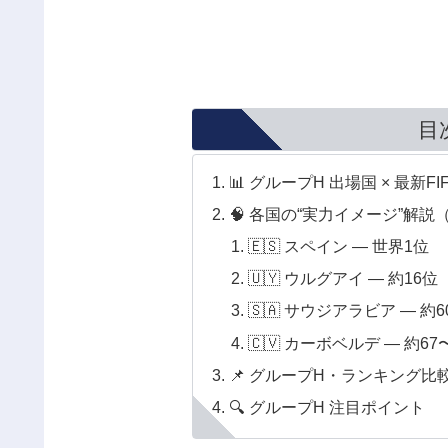
目
📊 グループH 出場国 × 最新F
🧠 各国の“実力イメージ”解
🇪🇸 スペイン — 世界1位
🇺🇾 ウルグアイ — 約16位
🇸🇦 サウジアラビア — 約6
🇨🇻 カーボベルデ — 約67
📌 グループH・ランキング比
🔍 グループH 注目ポイント