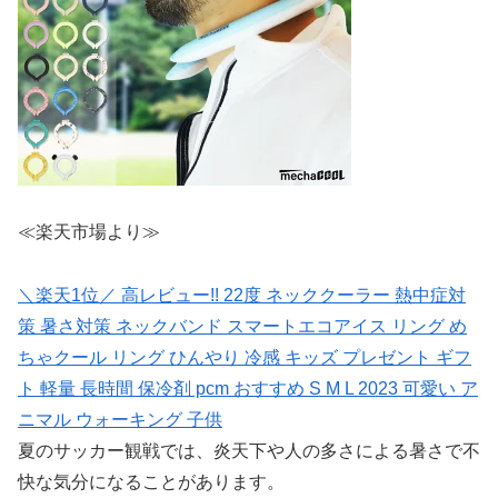
≪楽天市場より≫
＼楽天1位／ 高レビュー!! 22度 ネッククーラー 熱中症対
策 暑さ対策 ネックバンド スマートエコアイス リング め
ちゃクール リング ひんやり 冷感 キッズ プレゼント ギフ
ト 軽量 長時間 保冷剤 pcm おすすめ S M L 2023 可愛い ア
ニマル ウォーキング 子供
夏のサッカー観戦では、炎天下や人の多さによる暑さで不
快な気分になることがあります。