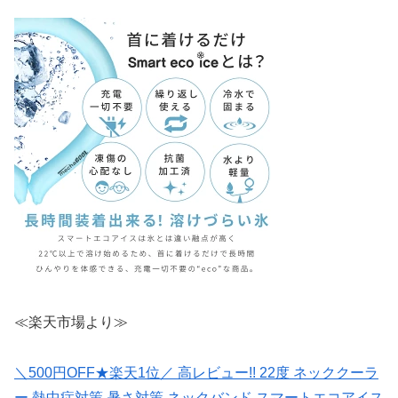
≪楽天市場より≫
＼500円OFF★楽天1位／ 高レビュー!! 22度 ネッククーラ
ー 熱中症対策 暑さ対策 ネックバンド スマートエコアイス