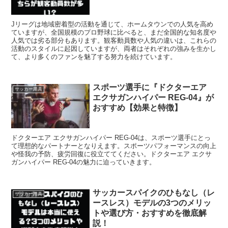
Jリーグは地域密着型の活動を通じて、ホームタウンでの人気を高め
ていますが、全国規模のプロ野球に比べると、まだ全国的な知名度や
人気では劣る部分もあります。観客動員数や人気の違いは、これらの
活動のスタイルに起因していますが、両者はそれぞれの強みを生かし
て、より多くのファンを魅了する努力を続けています。
スポーツ選手に『ドクターエア
サッカー用具
エクサガンハイパー REG-04』が
おすすめ【効果と特徴】
ドクターエア エクサガンハイパー REG-04は、スポーツ選手にとっ
て理想的なパートナーとなりえます。スポーツパフォーマンスの向上
や怪我の予防、疲労回復に役立ててください。ドクターエア エクサ
ガンハイパー REG-04の魅力に迫っていきます。
サッカースパイクのひもなし（レ
サッカー用具
ースレス）モデルの3つのメリッ
トや選び方・おすすめを徹底解
説！