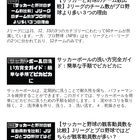
【サッカーと野球のチーム数比
リーグ
較】Jリーグのチーム数がプロ野
球より多い３つの理由
JリーグにはJ1、J2、J3の3つのカテゴリーにわたって60チームが所
属しています。一方、プロ野球（NPB）はセ・リーグとパ・リーグ
の2つに分かれており、12チームのみです。
サッカーボールの洗い方完全ガイ
サッカー用具
ド：簡単な手順でピカピカに
サッカーボールは、定期的に洗うことで耐久性を保ち、パフォーマン
スを維持することができます。このガイドでは、サッカーボールを簡
単にピカピカに洗うための手順を紹介します。１．泥やホコリを取り
除く。２．洗浄液を作り、洗う。３．洗い流す。４．乾燥させる。
【サッカーと野球の観客動員数を
雑記
比較】Jリーグとプロ野球ではど
ちらが観客動員数が多い？