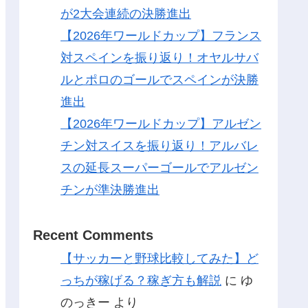
が2大会連続の決勝進出
【2026年ワールドカップ】フランス
対スペインを振り返り！オヤルサバ
ルとポロのゴールでスペインが決勝
進出
【2026年ワールドカップ】アルゼン
チン対スイスを振り返り！アルバレ
スの延長スーパーゴールでアルゼン
チンが準決勝進出
Recent Comments
【サッカーと野球比較してみた】ど
っちが稼げる？稼ぎ方も解説
に
ゆ
のっきー
より