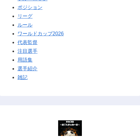
ポジション
リーグ
ルール
ワールドカップ2026
代表監督
注目選手
用語集
選手紹介
雑記