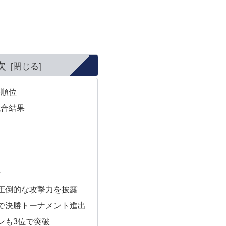
次
終順位
試合結果
括
圧倒的な攻撃力を披露
で決勝トーナメント進出
ンも3位で突破