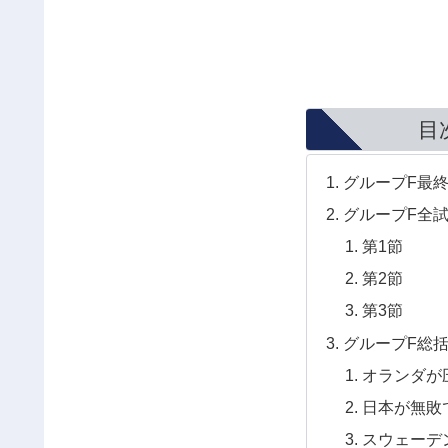
目
グループF最
グループF全
第1節
第2節
第3節
グループF総
オランダが
日本が無敗
スウェーデ