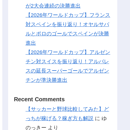
が2大会連続の決勝進出
【2026年ワールドカップ】フランス
対スペインを振り返り！オヤルサバ
ルとポロのゴールでスペインが決勝
進出
【2026年ワールドカップ】アルゼン
チン対スイスを振り返り！アルバレ
スの延長スーパーゴールでアルゼン
チンが準決勝進出
Recent Comments
【サッカーと野球比較してみた】ど
っちが稼げる？稼ぎ方も解説
に
ゆ
のっきー
より