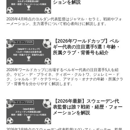
ションを解説
2026年4月時点のヨルダン代表監督はジャマル・セラミ。戦術やフォ
ーメーション、主力選手について初心者向けに解説します。
【2026年ワールドカップ】ベル
ワールドカップ2026
ギー代表の注目選手5選！年齢・
所属クラブ・背番号も紹介
2026年ワールドカップに出場するベルギー代表の注目選手5人を紹
介。ケビン・デ・ブライネ、ティボー・クルトワ、ジェレミー・ド
ク、シャルル・デ・ケテラーレ、アマドゥ・オナナの年齢・所属クラ
ブ・背番号を分かりやすく解説します。
【2026年最新】スウェーデン代
ワールドカップ2026
表監督は誰？戦術・経歴・フォー
メーションを解説
2026年3月時点のスウェーデン代表監督はグレアム・ポッター。監督