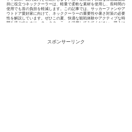
持に役立つネッククーラーは、軽量で柔軟な素材を使用し、長時間の
使用でも首の負担を軽減します。この記事では、サッカーファンやア
ウトドア愛好家に向けて、ネッククーラーの重要性や暑さ対策の必要
性を解説しています。ぜひこの夏、快適な観戦体験やアクティブな時
間を過ごすために、ネッククーラーを活用してみてください。購入は
楽天市場で簡単に行えます。
スポンサーリンク