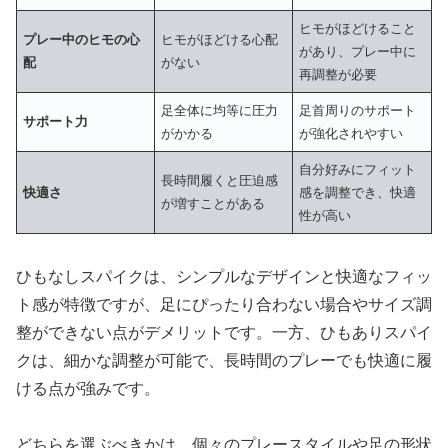
ヒモがほどけること
プレー中のヒモの心
ヒモがほどける心配
があり、プレー中に
配
がない
再調整が必要
足全体に均等に圧力
足首周りのサポート
サポート力
がかかる
が強化されやすい
自分好みにフィット
長時間履くと圧迫感
快適さ
感を調整でき、快適
が増すことがある
性が高い
ひもなしスパイクは、シンプルなデザインと快適なフィッ
ト感が特徴ですが、足にぴったり合わない場合やサイズ調
整ができない点がデメリットです。一方、ひもありスパイ
クは、細かな調整が可能で、長時間のプレーでも快適に履
ける点が強みです。
どちらを選ぶべきかは、個々のプレースタイルや足の形状