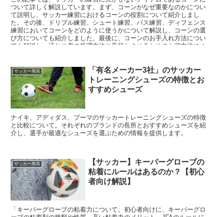
ついて詳しく解説しています。まず、コーンがなぜ重要なのかについ
て説明し、サッカー練習におけるコーンの役割について紹介しまし
た。その後、ドリブル練習、シュート練習、パス練習、ディフェンス
練習においてコーンをどのように使うかについて解説し、コーンの選
び方についても紹介しました。最後に、コーンのお手入れ方法につい
ても解説し、汚れや傷の処理方法や長持ちさせるためのケア方法につ
いても紹介しました。
「有名メーカー3社」のサッカー
サッカー用具
トレーニングシューズの特徴とお
すすめシューズ
ナイキ、アディダス、プーマのサッカートレーニングシューズの特徴
と比較について。それぞれのブランドの長所とおすすめシューズを紹
介し、選手が最適なシューズを選ぶための情報を提供します。
【サッカー】キーパーグローブの
サッカー用具
粘着にルールはあるのか？【初心
者向け解説】
「キーパーグローブの粘着力について。初心者向けに、キーパーグロ