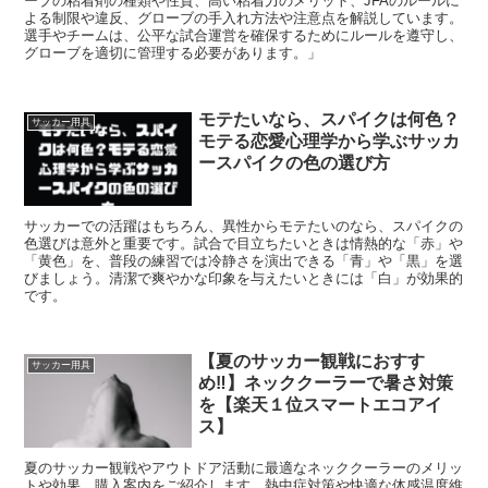
ーブの粘着剤の種類や性質、高い粘着力のメリット、JFAのルールに
よる制限や違反、グローブの手入れ方法や注意点を解説しています。
選手やチームは、公平な試合運営を確保するためにルールを遵守し、
グローブを適切に管理する必要があります。」
モテたいなら、スパイクは何色？
サッカー用具
モテる恋愛心理学から学ぶサッカ
ースパイクの色の選び方
サッカーでの活躍はもちろん、異性からモテたいのなら、スパイクの
色選びは意外と重要です。試合で目立ちたいときは情熱的な「赤」や
「黄色」を、普段の練習では冷静さを演出できる「青」や「黒」を選
びましょう。清潔で爽やかな印象を与えたいときには「白」が効果的
です。
【夏のサッカー観戦におすす
サッカー用具
め‼】ネッククーラーで暑さ対策
を【楽天１位スマートエコアイ
ス】
夏のサッカー観戦やアウトドア活動に最適なネッククーラーのメリッ
トや効果、購入案内をご紹介します。熱中症対策や快適な体感温度維