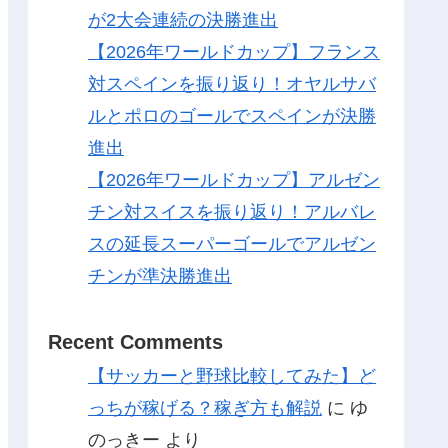
が2大会連続の決勝進出
【2026年ワールドカップ】フランス
対スペインを振り返り！オヤルサバ
ルとポロのゴールでスペインが決勝
進出
【2026年ワールドカップ】アルゼン
チン対スイスを振り返り！アルバレ
スの延長スーパーゴールでアルゼン
チンが準決勝進出
Recent Comments
【サッカーと野球比較してみた】ど
っちが稼げる？稼ぎ方も解説
に
ゆ
のっきー
より