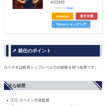
KD3345
created by
Rinker
Amazon
楽天市場
Yahooショッピング
📌 就任のポイント
ロペテギは欧州トップレベルでの経験を持つ名将です。
主な経歴
🇪🇸 スペイン代表監督