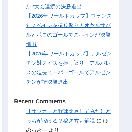
が2大会連続の決勝進出
【2026年ワールドカップ】フランス
対スペインを振り返り！オヤルサバ
ルとポロのゴールでスペインが決勝
進出
【2026年ワールドカップ】アルゼン
チン対スイスを振り返り！アルバレ
スの延長スーパーゴールでアルゼン
チンが準決勝進出
Recent Comments
【サッカーと野球比較してみた】ど
っちが稼げる？稼ぎ方も解説
に
ゆ
のっきー
より